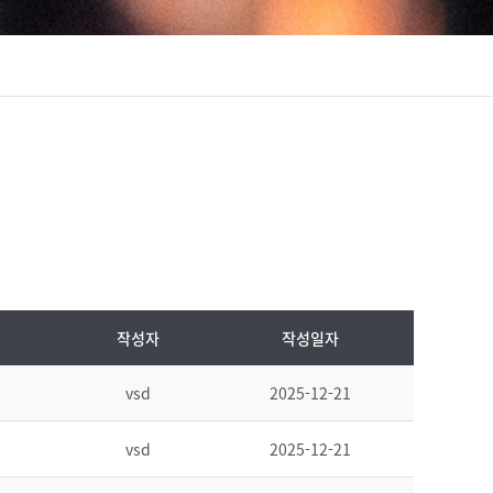
작성자
작성일자
vsd
2025-12-21
vsd
2025-12-21