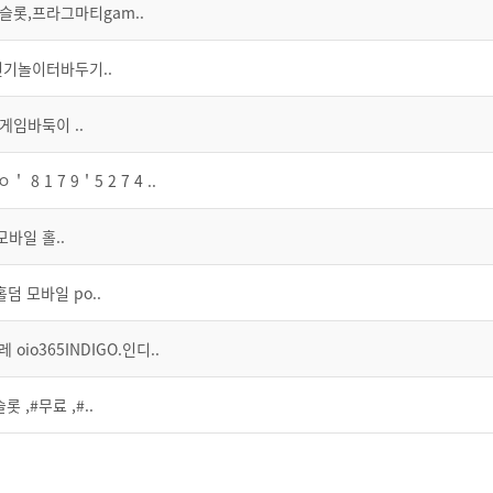
블루슬­롯,프라그마티gam..
기놀이터바­두기..
­임바둑­이 ..
 8 1 7 9＇5 2 7 4 ..
모바일 홀..
­덤 모바일 po..
oio365INDIGO.인디..
 ,#무료 ,#..