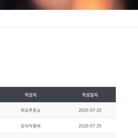
작성자
작성일자
퍼요푸종쇼
2026-07-29
듀야작혈혀
2026-07-29