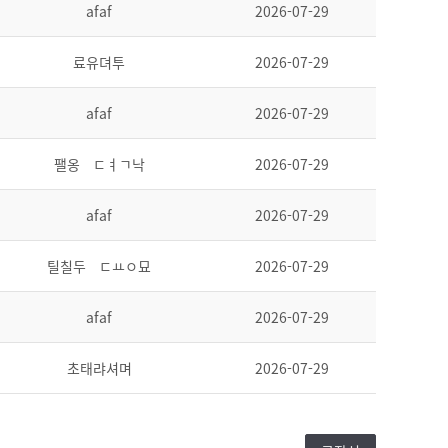
afaf
2026-07-29
료유뎌투
2026-07-29
afaf
2026-07-29
팰옹ㅤㄷㅕㄱ낙
2026-07-29
afaf
2026-07-29
틸칠두ㅤㄷㅛㅇ묘
2026-07-29
afaf
2026-07-29
초태랴셔며
2026-07-29