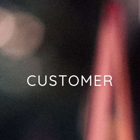
CUSTOMER