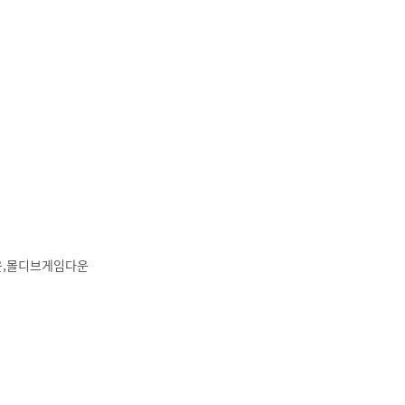
운,몰디브게임다운