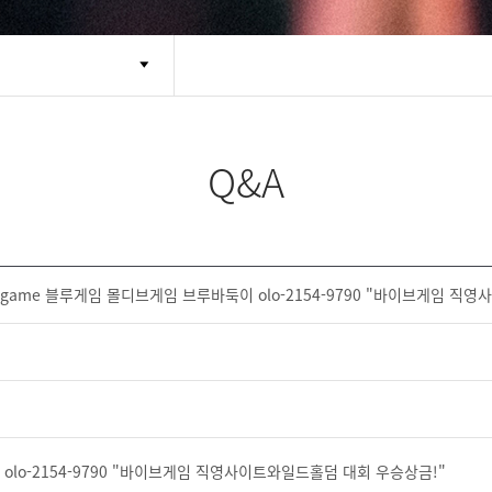
Q&A
ame 블루게임 몰디브게임 브루바둑이 olo-2154-9790 "바이브게임 직
o-2154-9790 "바이브게임 직영사이트와일드홀덤 대회 우승상금!"