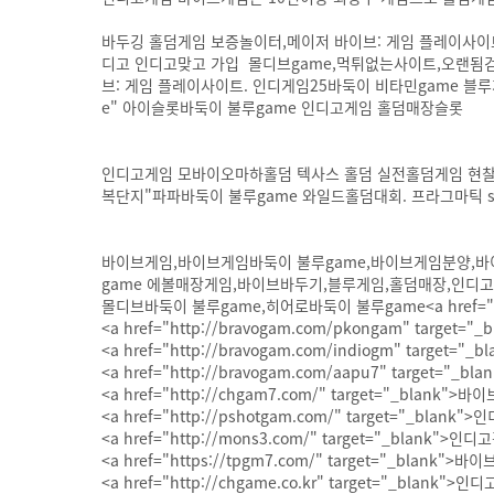
바두깅 홀덤게임 보증놀이터,메이저 바이브: 게임 플레이사이트.
디고 인디고맞고 가입 몰디브game,먹튀없는사이트,오랜됨
브: 게임 플레이사이트. 인디게임25바둑이 비타민game 블
e" 아이슬롯바둑이 불루game 인디고게임 홀덤매장슬롯
인디고게임 모바이오마하홀덤 텍사스 홀덤 실전홀덤게임 현찰홀덤
복단지"파파바둑이 불루game 와일드홀덤대회. 프라그마틱 s
바이브게임,바이브게임바둑이 불루game,바이브게임분양,바이
game 에볼매장게임,바이브바두기,블루게임,홀덤매장,인디고
몰디브바둑이 불루game,히어로바둑이 불루game<a href="https
<a href="http://bravogam.com/pkongam" target="
<a href="http://bravogam.com/indiogm" target
<a href="http://bravogam.com/aapu7" target="_b
<a href="http://chgam7.com/" target="_blank">바
<a href="http://pshotgam.com/" target="_blan
<a href="http://mons3.com/" target="_blank">인디
<a href="https://tpgm7.com/" target="_blank"
<a href="http://chgame.co.kr" target="_blank">인