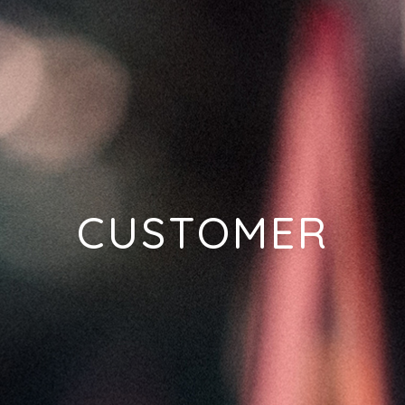
CUSTOMER