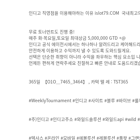
인디고 직영점을 이용해야하는 이유 islot79.COM 국내최고
무료 토너먼트도 진행 중!
매주 화·목요일,토요일 최대상금 5,000,000 GTD +@
인디고 공식 에이전시에서는 하나하나 알려드리고 케어해드리
안전하게 이용하고 수익까지 낼 수 있도록 도와드릴게요.
선택은 단순한 취향이 아니라 수익을 좌우하는 핵심 요소입 니
언제든 편하게 연락주세요 친절하고 빠른 안내로 도움드리겠
365일 【O1O＿7465_3464】 , 카텩 텔 레 : TST365
#WeeklyTournament #인디고 #사이트 #블루 #바이브 #룰
#주)인디고 #인디고주소 #와일드솔루션 #와일드api #wild #
#텍사스 #온라인 #모바일 #에볼루션 #레블루션 #풀팟 #그랜