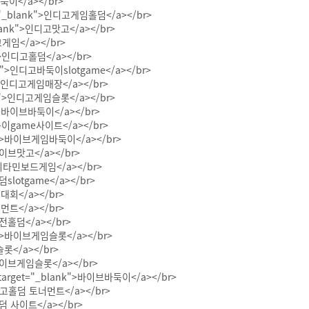
K바둑이</a></br>
et="_blank">인디고게임홀덤</a></br>
"_blank">인디고맛고</a></br>
디고게임</a></br>
nk">인디고홀덤</a></br>
lank">인디고바둑이slotgame</a></br>
ank">인디고게임매장</a></br>
ank">인디고게임슬­롯</a></br>
ank">바이브바둑이</a></br>
브바둑이game사이트</a></br>
lank">바이브게임바둑이</a></br>
">바이브맛고</a></br>
nk">비타민보드게임</a></br>
홀덤slotgame</a></br>
홀덤대회</a></br>
토너먼트</a></br>
>실전홀덤</a></br>
ank">바이브게임슬­롯</a></br>
슬­롯</a></br>
>바이브게임슬­롯</a></br>
y" target="_blank">바이브바둑이</a></br>
">인디고홀덤 토너먼트</a></br>
>홀덤 사이트</a></br>