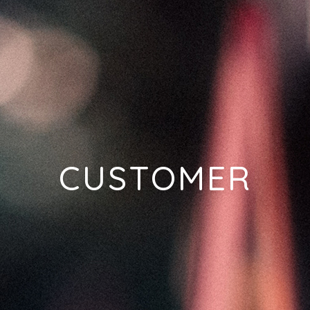
CUSTOMER