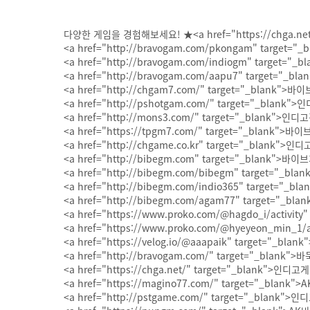
다양한 게임을 경험해보세요! ★<a href="https://chga.net
<a href="http://bravogam.com/pkongam" target="
<a href="http://bravogam.com/indiogm" target
<a href="http://bravogam.com/aapu7" target="_b
<a href="http://chgam7.com/" target="_blank">바
<a href="http://pshotgam.com/" target="_blan
<a href="http://mons3.com/" target="_blank">인디
<a href="https://tpgm7.com/" target="_blank"
<a href="http://chgame.co.kr" target="_blank">인
<a href="http://bibegm.com" target="_blank">바이
<a href="http://bibegm.com/bibegm" target="_bl
<a href="http://bibegm.com/indio365" target="_
<a href="http://bibegm.com/agam77" target="_bla
<a href="https://www.proko.com/@hagdo_i/activit
<a href="https://www.proko.com/@hyeyeon_min_1/a
<a href="https://velog.io/@aaapaik" target="_bl
<a href="http://bravogam.com/" target="_blank
<a href="https://chga.net/" target="_blank">인디
<a href="https://magino77.com/" target="_blank"
<a href="http://pstgame.com/" target="_blank">