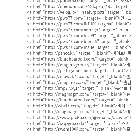
<a href="https://pungm.com/" target="_blank">A
<a href="https://medium.com/@dojisug495" targ
<a href="https://velog.io/@inaafv/posts" target=
<a href="https://pws77.com/" target="_blank">인
<a href="https://pws77.com/INDIO" target="_bla
<a href="https://pws77.com/onhaga" target="_b
<a href="https://pws77.com/bive9" target="_bl
<a href="https://pws77.com/bibe25" target="_bl
<a href="https://pws77.com/insite" target="_bl
<a href="http://pshot.kr/" target="_blank">바이
<a href="https://bluebearbali.com/" target="_b
<a href="https://maginogam.kr/" target="_blank
<a href="https://pistogame.com/" target="_bla
<a href="https://mawak76.com/" target="_blank">
<a href="https://magino.co.kr/" target="_blank">
<a href="http://imp77.xyz/" target="_blank">홀덤
<a href="http://magmagm.com/" target="_blank"
<a href="https://bluebearbali.com/" target="_bl
<a href="http://wtwt7.com/" target="_blank">바이브
<a href="http://magmagm.com/" target="_blank"
<a href="https://www.proko.com/@gmaina/activit
<a href="https://swpgm.co.kr/" target="_blank
<a href="http://swgm1004.com/" target="_blank"