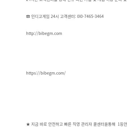
☎ 인디고게임 24시 고객센터: 0l0-7465-3464
http://bibegm.com
https://bibegm.com/
★ 지금 바로 안전하고 빠른 직영 관리자 콜센터을통해 1등