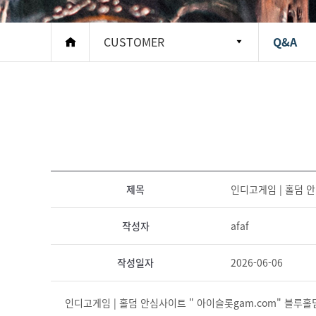
CUSTOMER
Q&A
제목
인디고게임 | 홀덤 안
작성자
afaf
작성일자
2026-06-06
인디고게임 | 홀덤 안심사이트 " 아이슬롯gam.com" 블루홀덤