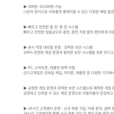
▶ 500원~10,000원 가능
나만의 방식으로 자유롭게 플레이할 수 있는 다양한 베팅 옵
▶ 빠르고 안전한 충 전· 환 전 시스템
빠르고 안전한 입출금으로 충전, 환전 걱정 없이 편리하게 이
▶ 본사 직영 대리점 운영 - 강력한 보안 시스템
100% 안전한 게임 환경과 철저한 보안 시스템을 갖춘 인디
▶ PC, 스마트폰, 태블릿 완벽 지원
인디고게임은 모바일 게임, 아이폰, 태블릿 등 다양한 기기에
▶ 공정한 게임 운영과 강력한 보안 시스템으로 쾌적한 게임 
공정하고 신뢰할 수 있는 게임 운영으로 이용자들이 안심하고
▶ 24시간 고객센터 운영 - 신규 회원 가입, 이용 문의, 실버
24시간 고객센터를 통해 신규 회원 가입 및 게임 이용 문의 