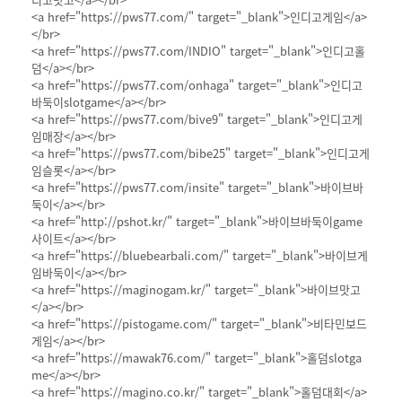
<a href="https://pws77.com/" target="_blank">인디고게임</a>
</br>
<a href="https://pws77.com/INDIO" target="_blank">인디고홀
덤</a></br>
<a href="https://pws77.com/onhaga" target="_blank">인디고
바둑이slotgame</a></br>
<a href="https://pws77.com/bive9" target="_blank">인디고게
임매장</a></br>
<a href="https://pws77.com/bibe25" target="_blank">인디고게
임슬­롯</a></br>
<a href="https://pws77.com/insite" target="_blank">바이브바
둑이</a></br>
<a href="http://pshot.kr/" target="_blank">바이브바둑이game
사이트</a></br>
<a href="https://bluebearbali.com/" target="_blank">바이브게
임바둑이</a></br>
<a href="https://maginogam.kr/" target="_blank">바이브맛고
</a></br>
<a href="https://pistogame.com/" target="_blank">비타민보드
게임</a></br>
<a href="https://mawak76.com/" target="_blank">홀덤slotga
me</a></br>
<a href="https://magino.co.kr/" target="_blank">홀덤대회</a>