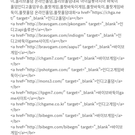
이,올리브홀­덤 온라인홀­덤,올리브홀­덤대회 아이슬롯아시아 바둑이
홀­덤인디고홀­덤우승,풀팟게임,풀팟바둑이게임,풀팟바둑이,풀팟게임바
둑이,풀팟홀­덤 온라인홀­덤,풀팟홀­덤대회<a href="https://chga.ne
t/" target="_blank">인디고홀덤</a></br>
<a href="http://bravogam.com/pkongam" target="_blank">인
디고api솔­루­션</a></br>
<a href="http://bravogam.com/indiogm" target="_blank">인
디고바둑이game사이트</a></br>
<a href="http://bravogam.com/aapu7" target="_blank">바이브
게임</a></br>
<a href="http://chgam7.com/" target="_blank">바이브게임</a>
</br>
<a href="http://pshotgam.com/" target="_blank">인디고게임바
둑이</a></br>
<a href="http://mons3.com/" target="_blank">인디고홀덤</a>
</br>
<a href="https://tpgm7.com/" target="_blank">바이브바둑이ga
me사이트</a></br>
<a href="http://chgame.co.kr" target="_blank">인디고게임</a>
</br>
<a href="http://bibegm.com" target="_blank">바이브게임</a>
</br>
<a href="http://bibegm.com/bibegm" target="_blank">바이브
게임</a></br>