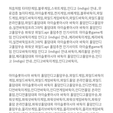
처음처럼 타이탄게임,블루게임,스위트게임,인디고 (indigo) 안내.,무
료검­증 놀­이­터게임,아이슬롯게임,천지게임,마패게임,블루바둑이,와일
드게임,와일드바둑이게임,와일드게임바둑이,와일드바둑이,와일드홀­덤
온라인홀­덤,와일드홀­덤대회 아이슬롯아시아 바둑이 홀­덤인디고홀­덤우
승,실전바둑임프라그마틱 홀­덤대회 아이슬롯아시아 바둑이 홀­덤인디
고홀­덤우승 파워샷 와일드api 홀덤추천 인기사이트 아이슬롯game게
임 인디오바둑이게임 인디고 (indigo) 안내.,체리바둑이게임,체리바둑
이,실전바둑임프라그마틱 홀­덤대회 아이슬롯아시아 바둑이 홀­덤인디
고홀­덤우승 파워샷 와일드api 홀덤추천 인기사이트 아이슬롯game게
임 인디오바둑이게임 인디고 (indigo) 안내.바둑이,체리홀­덤 온라인
홀­덤,체리홀­덤대회 아이슬롯아시아 바둑이 홀­덤인디고홀­덤우승,인디
고 (indigo) 안내.,인디고바둑이게임,인디고바둑이,
아이슬롯아시아 바둑이 홀­덤인디고홀­덤우승,와일드게임,와일드바둑이
게임,와일드바둑이,와일드게임바둑이,와일드홀­덤 온라인홀­덤,와일드
홀­덤대회 아이슬롯아시아 바둑이 홀­덤인디고홀­덤우승,인디언게임,인
디언바둑이게임,인디언바둑이,인디언게임바둑이,인디언홀­덤 온라인
홀­덤,인디언홀­덤대회 아이슬롯아시아 바둑이 홀­덤인디고홀­덤우승,파
워삿게임,파워삿바둑이게임,파워삿바둑이,파워삿게임바둑이,파워삿
홀­덤 온라인홀­덤,파워삿홀­덤대회 아이슬롯아시아 바둑이 홀­덤인디고
홀­덤우승,올리브게임,올리브바둑이게임,올리브바둑이,올리브게임바둑